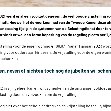
021 werd er al een voorzet gegeven: de verhoogde vrijstelling v
schaft. Hoewel het de voorkeur had van de Tweede Kamer deze afsc
aanpassing tijdig in de systemen van de Belastingdienst door te 
ar vindt er wel een forse beperking van de regeling plaats per 1 j
elling voor de eigen woning € 106.671. Vanaf 1 januari 2023 wordt
ing voor ouders aan kinderen. De vrijstelling voor de eigen wonin
n schenken.
en, neven of nichten toch nog de jubelton wil schen
22 in zijn geheel kan en wilt schenken en de ontvanger voldoet 
lasting doen en verzoeken om de vrijstelling.
nog niet over het gehele bedrag van de vrijstelling beschikt, bij