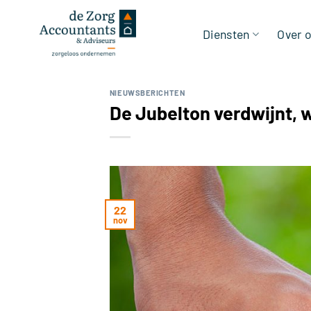
Ga
naar
Diensten
Over 
inhoud
NIEUWSBERICHTEN
De Jubelton verdwijnt, w
22
nov