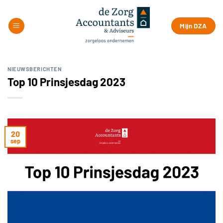
Ga
naar
Mijn DZA
inhoud
NIEUWSBERICHTEN
Top 10 Prinsjesdag 2023
20
sep