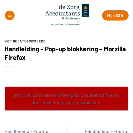
Ga
naar
Mijn DZA
inhoud
NIET GECATEGORISEERD
Handleiding – Pop-up blokkering – Morzilla
Firefox
Sorry you can't see this Memphis Documents file you
don't have the proper permission.
Handleiding – Pop-up
Handleiding – Pop-up