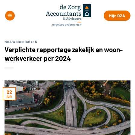
Ga
naar
Mijn DZA
inhoud
NIEUWSBERICHTEN
Verplichte rapportage zakelijk en woon-
werkverkeer per 2024
22
jun