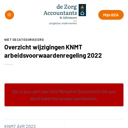
Ga
naar
Mijn DZA
inhoud
NIET GECATEGORISEERD
Overzicht wijzigingen KNMT
arbeidsvoorwaardenregeling 2022
Sorry you can't see this Memphis Documents file you
don't have the proper permission.
KNMT AVR 2022