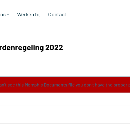
ons
Werken bij
Contact
rdenregeling 2022
can't see this Memphis Documents file you don't have the proper 