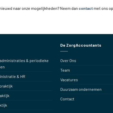
benieuwd naar onze mogelijkheden? Neem dan
contact
met ons op
De ZorgAccountants
administraties & periodieke
Over Ons
gen
Team
nistratie & HR
Vacatures
raktijk
Duurzaam ondernemen
aktijk
Contact
ktijk