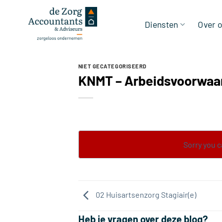
Ga
naar
Diensten
Over 
inhoud
NIET GECATEGORISEERD
KNMT – Arbeidsvoorwaa
Sorry you 
02 Huisartsenzorg Stagiair(e)
Heb je vragen over deze blog?